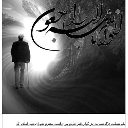
پیام تسلیت درگذشت پدر بزرگوار دکتر عوض پور ریاست محترم شورای شهر لطف آباد