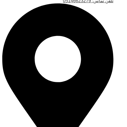
تلفن تماس: 05146623279