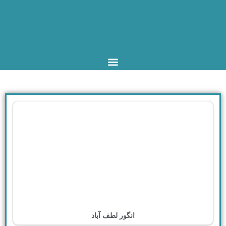
انگور لطف آباد