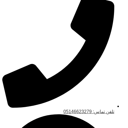
تلفن تماس: 05146623279