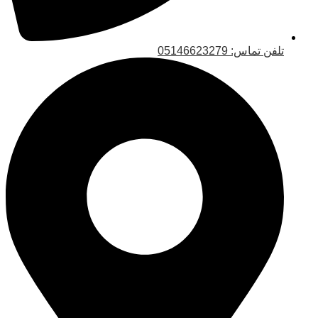
تلفن تماس: 05146623279