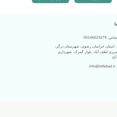
ا
 05146623279
 استان خراسان رضوی، شهرستان درگز،
رزی لطف آباد، بلوار گمرک، شهرداری
باد
info