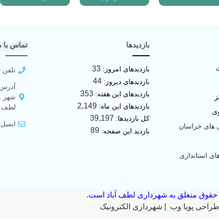
بازدیدها
تماس با م
33
بازدیدهای امروز:
تلفن تماس:
44
بازدیدهای دیروز:
آدرس:
353
بازدیدهای این هفته:
ز
شهر م
2,149
بازدیدهای این ماه:
لطف آ
ی
39,197
کل بازدیدها:
ایمیل: @lotfabad.ir
 های خراسان
89
بازدید این صفحه:
ای استانداری
 حقوق متعلق به شهرداری لطف آباد است.
راحی پویا وب
|
شهرداری الکترونیک
دانلود فیلم آموزشی