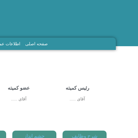
صفحه اصلی
اطلاعات ع
رئیس کمیته
عضو کمیته
آقای .....
آقای .....
شرح وظایف
چشم انداز