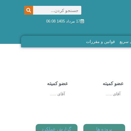
17 مرداد 1405 06:08
سریع
قوانین و مقررات
عضو کمیته
عضو کمیته
آقای .....
آقای .....
پروژه ها
گزارش عملکرد