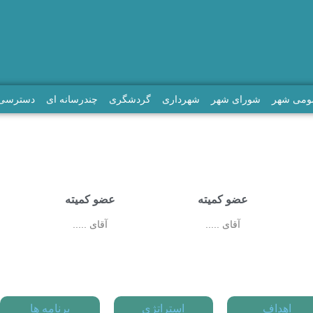
مومی شهر
شورای شهر
شهرداری
گردشگری
چندرسانه ای
دسترسی 
عضو کمیته
عضو کمیته
آقای .....
آقای .....
اهداف
استراتژی
برنامه ها