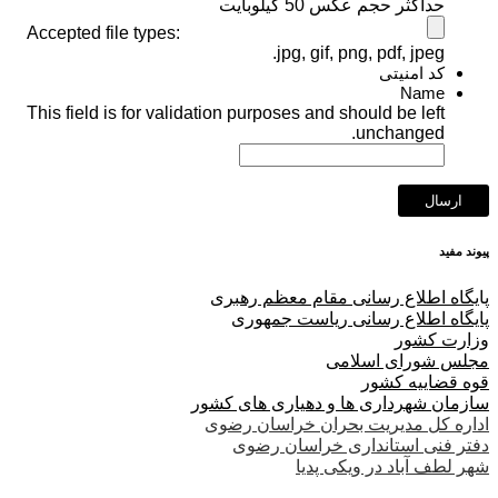
حداکثر حجم عکس 50 کیلوبایت
Accepted file types:
jpg, gif, png, pdf, jpeg.
کد امنیتی
Name
This field is for validation purposes and should be left
unchanged.
پیوند مفید
پا
یگاه اطلاع رسانی مقام معظم رهبری
پایگاه اطلاع رسانی ریاست جمهوری
وزارت کشور
مجلس شورای اسلامی
قوه قضاییه کشور
سازمان شهرداری ها و دهیاری های کشور
اداره کل مدیریت بحران خراسان رضوی
دفتر فنی استانداری خراسان رضوی
شهر لطف آباد در ویکی پدیا