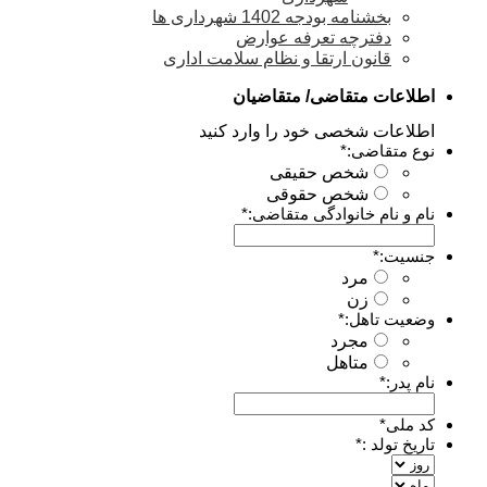
بخشنامه بودجه 1402 شهرداری ها
دفترچه تعرفه عوارض
قانون ارتقا و نظام سلامت اداری
اطلاعات متقاضی/ متقاضیان
اطلاعات شخصی خود را وارد کنید
نوع متقاضی:
*
شخص حقیقی
شخص حقوقی
نام و نام خانوادگی متقاضی:
*
جنسیت:
*
مرد
زن
وضعیت تاهل:
*
مجرد
متاهل
نام پدر:
*
کد ملی
*
تاریخ تولد :
*