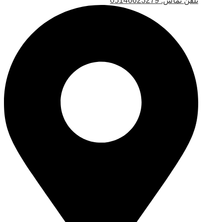
تلفن تماس: 05146623279