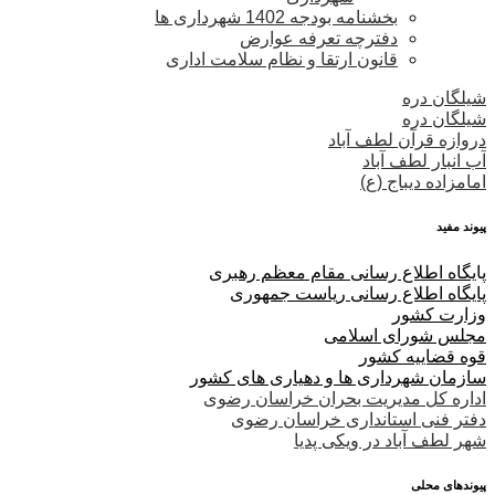
بخشنامه بودجه 1402 شهرداری ها
دفترچه تعرفه عوارض
قانون ارتقا و نظام سلامت اداری
شیلگان دره
شیلگان دره
دروازه قرآن لطف آباد
آب انبار لطف آباد
امامزاده دیباج (ع)
پیوند مفید
پا
یگاه اطلاع رسانی مقام معظم رهبری
پایگاه اطلاع رسانی ریاست جمهوری
وزارت کشور
مجلس شورای اسلامی
قوه قضاییه کشور
سازمان شهرداری ها و دهیاری های کشور
اداره کل مدیریت بحران خراسان رضوی
دفتر فنی استانداری خراسان رضوی
شهر لطف آباد در ویکی پدیا
پیوندهای محلی