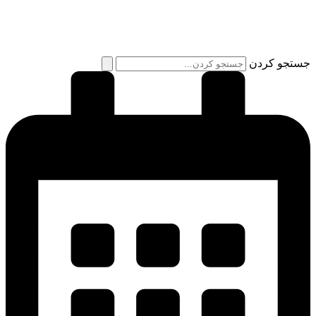
پرش
به
محتوا
جستجو کردن