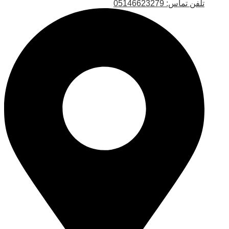
تلفن تماس: 05146623279