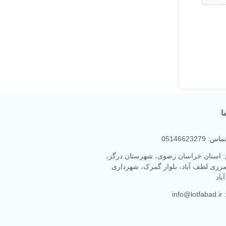
ا
 05146623279
 استان خراسان رضوی، شهرستان درگز،
رزی لطف آباد، بلوار گمرک، شهرداری
باد
info