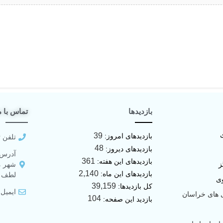
بازدیدها
تماس با م
39
بازدیدهای امروز:
تلفن تماس:
48
بازدیدهای دیروز:
آدرس:
361
بازدیدهای این هفته:
ز
شهر م
2,140
بازدیدهای این ماه:
لطف آ
ی
39,159
کل بازدیدها:
ایمیل: @lotfabad.ir
 های خراسان
104
بازدید این صفحه: